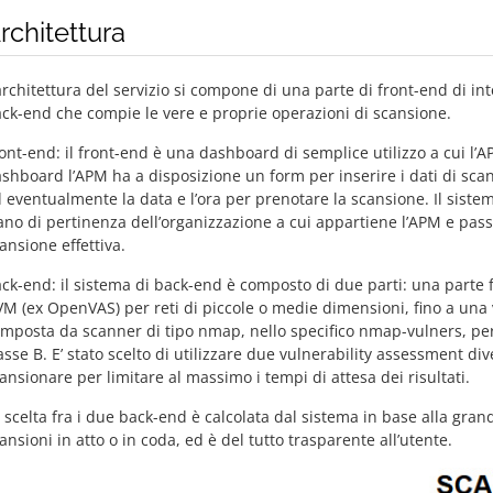
rchitettura
architettura del servizio si compone di una parte di front-end di in
ck-end che compie le vere e proprie operazioni di scansione.
ont-end: il front-end è una dashboard di semplice utilizzo a cui l’A
shboard l’APM ha a disposizione un form per inserire i dati di scans
 eventualmente la data e l’ora per prenotare la scansione. Il sistem
ano di pertinenza dell’organizzazione a cui appartiene l’APM e passa
ansione effettiva.
ck-end: il sistema di back-end è composto di due parti: una parte
M (ex OpenVAS) per reti di piccole o medie dimensioni, fino a una ve
mposta da scanner di tipo nmap, nello specifico nmap-vulners, per 
asse B. E’ stato scelto di utilizzare due vulnerability assessment div
ansionare per limitare al massimo i tempi di attesa dei risultati.
 scelta fra i due back-end è calcolata dal sistema in base alla gran
ansioni in atto o in coda, ed è del tutto trasparente all’utente.