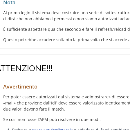
Nota
Al primo login il sistema deve costruire una serie di sottostruttur
ci dirà che non abbiamo i permessi o non siamo autorizzati ad a
È sufficiente aspettare qualche secondo e fare il refresh/reload d
Questo potrebbe accadere soltanto la prima volta che si accede
ATTENZIONE!!!
Avvertimento
Per poter essere autorizzati dal sistema e «dimostrare» di esser
«mail» che proviene dall’IdP deve essere valorizzato identicament
due valori devono fare il match.
Se così non fosse l’APM può risolvere in due modi:
Scrivere a
scarr-service
@
garr
.
it
e chiedere di farsi cambiare