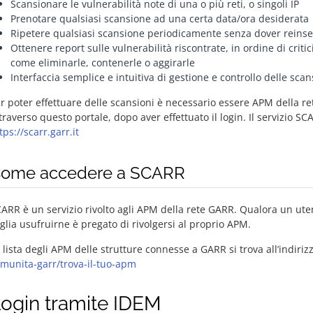
Scansionare le vulnerabilità note di una o più reti, o singoli IP
Prenotare qualsiasi scansione ad una certa data/ora desiderata
Ripetere qualsiasi scansione periodicamente senza dover reinseri
Ottenere report sulle vulnerabilità riscontrate, in ordine di criti
come eliminarle, contenerle o aggirarle
Interfaccia semplice e intuitiva di gestione e controllo delle sca
r poter effettuare delle scansioni è necessario essere APM della r
traverso questo portale, dopo aver effettuato il login. Il servizio S
tps://scarr.garr.it
ome accedere a SCARR
ARR è un servizio rivolto agli APM della rete GARR. Qualora un ut
glia usufruirne è pregato di rivolgersi al proprio APM.
 lista degli APM delle strutture connesse a GARR si trova all’indiriz
munita-garr/trova-il-tuo-apm
ogin tramite IDEM