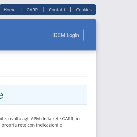
|
|
|
Home
GARR
Contatti
Cookies
IDEM Login
e
ile, rivolto agli APM della rete GARR, in
la propria rete con indicazioni e