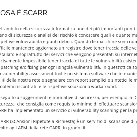
OSA È SCARR
ll’ambito della sicurezza informatica uno dei più importanti punti 
ano di sicurezza o analisi del rischio è conoscere quali e quante m
spettive vulnerabilità e punti deboli. Quando le macchine sono nu
fficile mantenere aggiornato un registro dove tener traccia delle ve
stallato e soprattutto dei servizi che vengono presentati su internet 
cisamente impossibile tener traccia di tutte le vulnerabilità esistent
 patching e/o fixing per ogni singola vulnerabilità. In quest’ottica s
 vulnerability assessment tool è un sistema software che in mani
i IP della nostra rete e segnalare con report semplici e sintetici le
oblemi riscontrati, e le rispettive soluzioni o workaround.
 seguito a suggerimenti e normative di sicurezza, per esempio la D
curezza, che consiglia come requisito minimo di effettuare scansioni
RR ha implementato un servizio di vulnerability scanning per la p
ARR (SCAnsioni Ripetute a Richiesta) è un servizio di scansione di v
volto agli APM della rete GARR, in grado di: