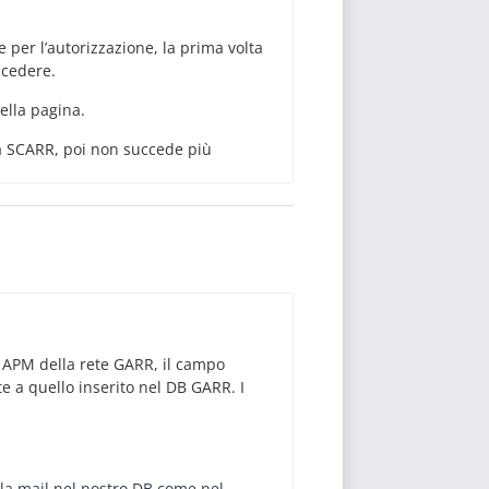
e per l’autorizzazione, la prima volta
ccedere.
ella pagina.
 a SCARR, poi non succede più
e APM della rete GARR, il campo
e a quello inserito nel DB GARR. I
 la mail nel nostro DB come nel