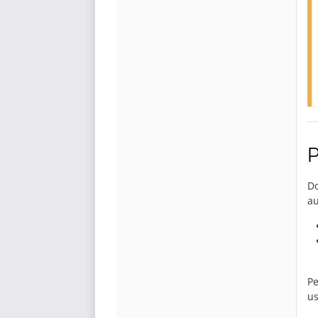
P
Do
au
Pe
us