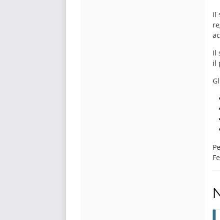
Il
re
ac
Il
il
Gl
Pe
Fe