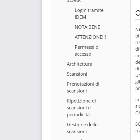
SCARR
Login tramite
C
IDEM
NOTA BENE
Ne
pi
ATTENZIONE!!!
ri
Permessi di
di
accesso
in
de
Architettura
di
Scansioni
Un
gl
Prenotazioni di
pr
scansioni
In
Ripetizione di
si
scansioni e
GA
periodicità
SC
Gestione delle
ri
scansioni