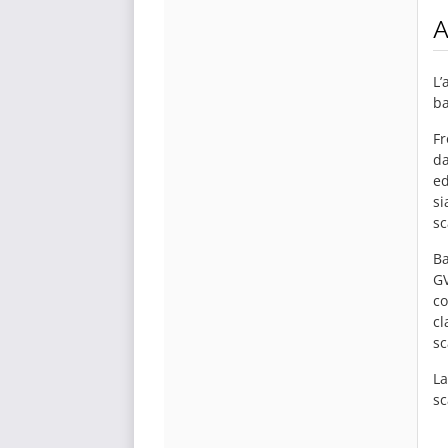
A
L’
ba
Fr
da
ed
si
sc
Ba
GV
co
cl
sc
La
sc