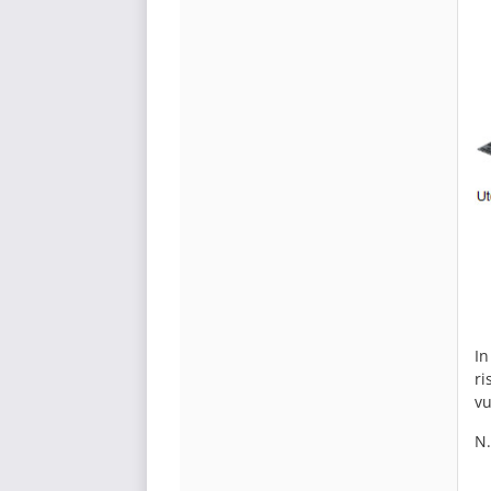
In
ri
vu
N.