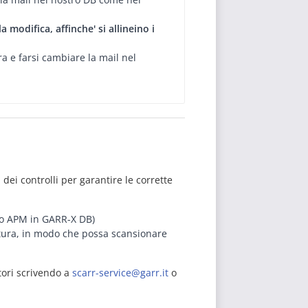
modifica, affinche' si allineino i
ra e farsi cambiare la mail nel
ei controlli per garantire le corrette
olo APM in GARR-X DB)
uttura, in modo che possa scansionare
atori scrivendo a
scarr-service
@
garr
.
it
o