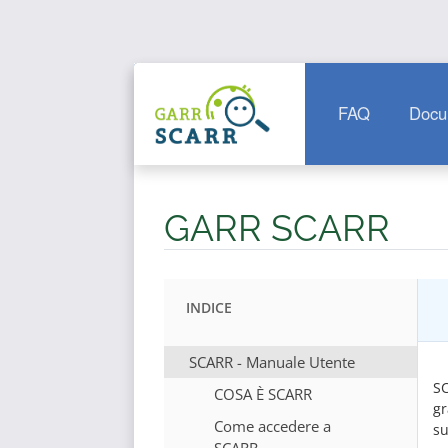
FAQ
Docu
GARR SCARR
INDICE
SCARR - Manuale Utente
SC
COSA È SCARR
gr
Come accedere a
su